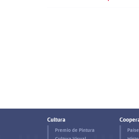
Cultura
Cooper
Premio de Pintura
Paíse
Cultura Visual
Histo