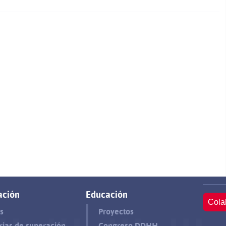
ación
Educación
Cola
s
Proyectos
rias de superación
Congreso DDHH