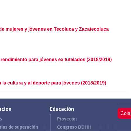
 de mujeres y jóvenes en Tecoluca y Zacatecoluca
endimiento para jóvenes ex tutelados (2018/2019)
la cultura y al deporte para jóvenes (2018/2019)
ación
Educación
Cola
s
Proyectos
rias de superación
Congreso DDHH