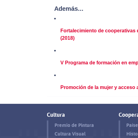
Además...
Fortalecimiento de cooperativas
(2018)
V Programa de formación en empr
Promoción de la mujer y acceso a 
Cultura
Cooper
Premio de Pintura
Paíse
Cultura Visual
Histo