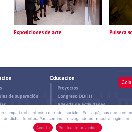
Exposiciones de arte
Pulsera s
ación
Educación
Cola
s
Proyectos
rias de superación
Congreso DDHH
ias
Agenda de actividades
ten compartir el contenido en redes sociales. En las páginas que cont
otección de datos
© 2026 Funda
 de dichas fuentes. Para continuar navegando por nuestra página, nos 
Acepto
Política de privacidad