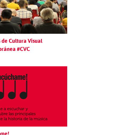
 de Cultura Visual
oránea #CVC
ame!