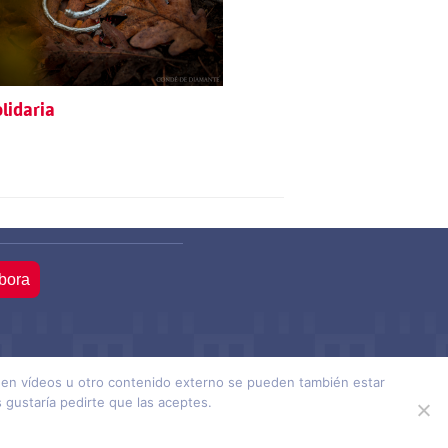
olidaria
bora
ienen vídeos u otro contenido externo se pueden también estar
ción Mainel ·
Hecho con
por SocialCo
gustaría pedirte que las aceptes.