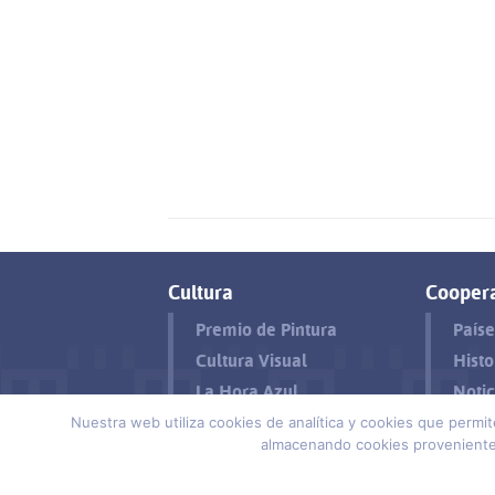
Cultura
Cooper
Premio de Pintura
Paíse
Cultura Visual
Histo
La Hora Azul
Notic
Nuestra web utiliza cookies de analítica y cookies que permi
Contacto
Aviso legal y Política de pr
almacenando cookies provenientes
Política de cookies
Suscríbete