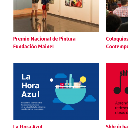
Premio Nacional de Pintura
Coloquios
Fundación Mainel
Contemp
La Hora Azul
Shhcúch