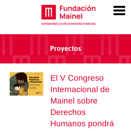
Proyectos
El V Congreso
Internacional de
Mainel sobre
Derechos
Humanos pondrá