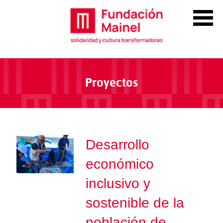
Proyectos
Desarrollo
económico
inclusivo y
sostenible de la
población de