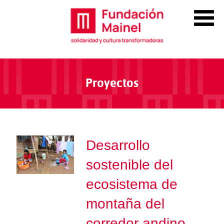
Proyectos
Desarrollo
sostenible del
ecosistema de
montaña del
corredor andino