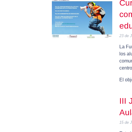
Cur
com
edu
23 de 
La Fu
los a
comun
centro
El obj
III
Aul
15 de 