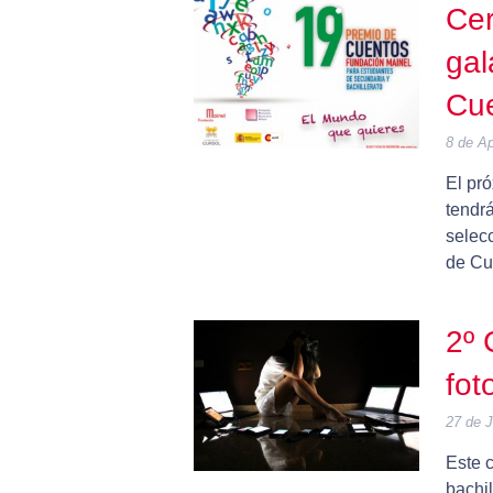
Cer
gal
Cu
8 de Ap
El pr
tendrá
selec
de Cu
2º 
fot
27 de 
Este c
bachil