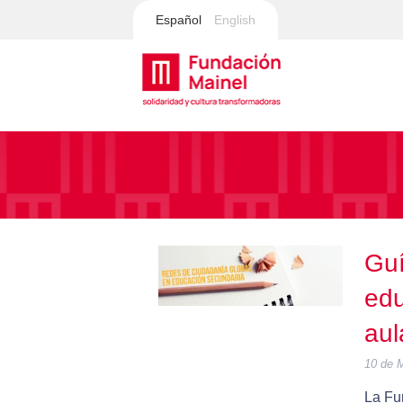
Español
English
Guí
edu
aul
10 de 
La Fu