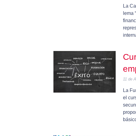
La Ca
lema 
financ
repre
intern
Cur
em
11 de A
La Fu
el cu
secund
propo
básic