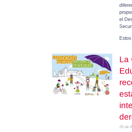
difere
propo
el De
Secund
Estos
La 
Edu
rec
est
int
der
26 de A