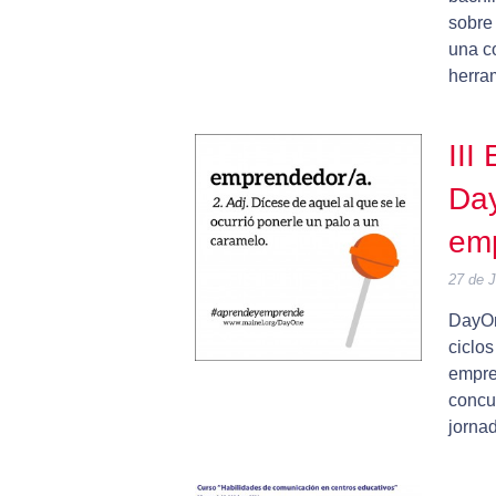
sobre
una co
herra
III
Da
em
27 de 
DayOn
ciclos
empre
concu
jorna