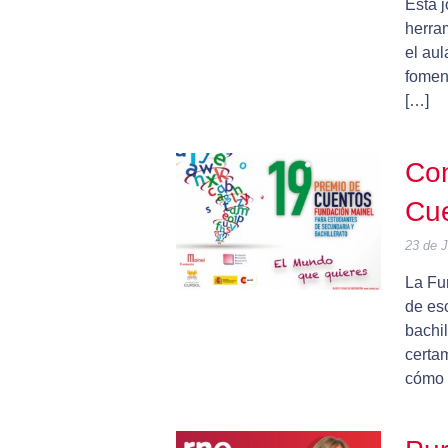
Esta j
herra
el aul
foment
[…]
Con
Cue
23 de J
La Fu
de esc
bachil
certa
cómo 