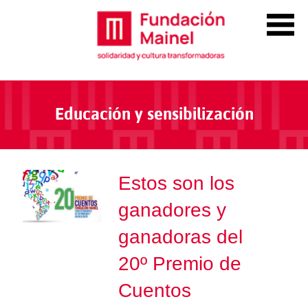
Educación y sensibilización
Estos son los
ganadores y
ganadoras del
20º Premio de
Cuentos