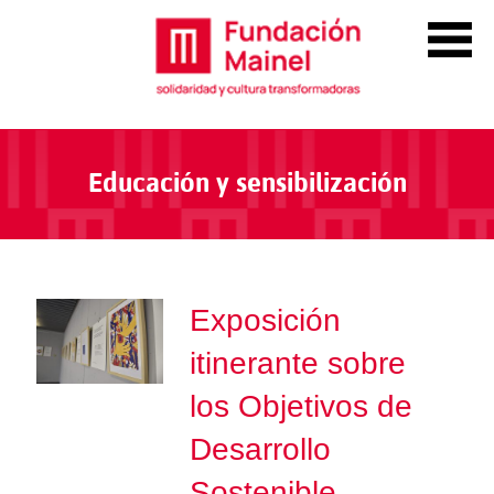
Educación y sensibilización
Exposición
itinerante sobre
los Objetivos de
Desarrollo
Sostenible.