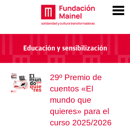
Educación y sensibilización
29º Premio de
cuentos «El
mundo que
quieres» para el
curso 2025/2026