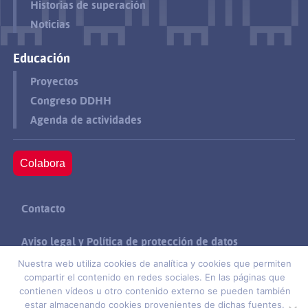
Historias de superación
Noticias
Educación
Proyectos
Congreso DDHH
Agenda de actividades
Colabora
Contacto
Aviso legal y Política de protección de datos
Nuestra web utiliza cookies de analítica y cookies que permiten
Política de cookies
compartir el contenido en redes sociales. En las páginas que
contienen vídeos u otro contenido externo se pueden también
estar almacenando cookies provenientes de dichas fuentes.
Suscríbete