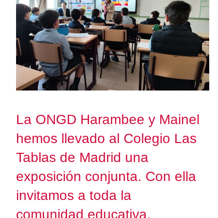
La ONGD Harambee y Mainel
hemos llevado al Colegio Las
Tablas de Madrid una
exposición conjunta. Con ella
invitamos a toda la
comunidad educativa,