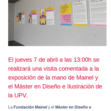
El jueves 7 de abril a las 13:00h se
realizará una visita comentada a la
exposición de la mano de Mainel y
el Máster en Diseño e Ilustración de
la UPV.
La
Fundación Mainel
y el
Máster en Diseño e