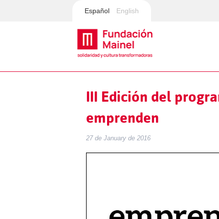
Español
English
III Edición del prog
emprenden
27 de January de 2016