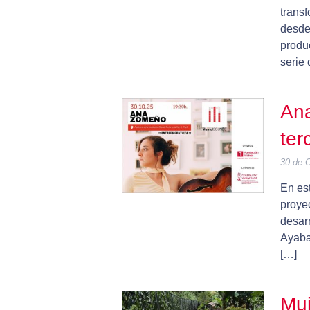
trans
desde
produ
serie
Ana
ter
30 de 
En es
proye
desarr
Ayaba
[…]
Muj