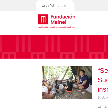
Español
English
“Se
Suc
ins
10 de 
En la