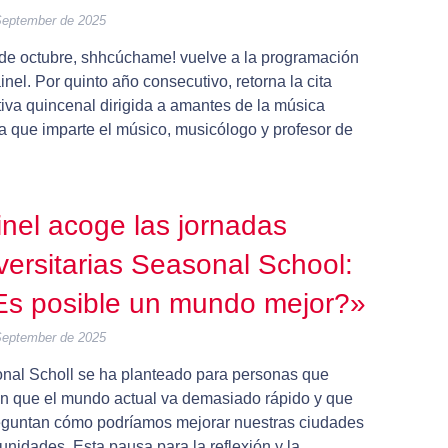
September de 2025
 de octubre, shhcúchame! vuelve a la programación
nel. Por quinto año consecutivo, retorna la cita
tiva quincenal dirigida a amantes de la música
ca que imparte el músico, musicólogo y profesor de
nel acoge las jornadas
versitarias Seasonal School:
s posible un mundo mejor?»
September de 2025
nal Scholl se ha planteado para personas que
en que el mundo actual va demasiado rápido y que
eguntan cómo podríamos mejorar nuestras ciudades
nidades. Esta pausa para la reflexión y la