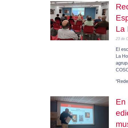
Red
Es
La 
23 de 
El esc
La Ho
agrup
COSO,
“Rede
En 
edi
mus