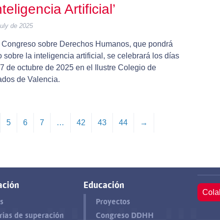
teligencia Artificial’
uly de 2025
II Congreso sobre Derechos Humanos, que pondrá
o sobre la inteligencia artificial, se celebrará los días
7 de octubre de 2025 en el Ilustre Colegio de
dos de Valencia.
5
6
7
…
42
43
44
→
ación
Educación
Cola
s
Proyectos
rias de superación
Congreso DDHH