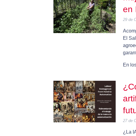
en 
29 de 
Acomp
El Sal
agroe
garant
En los
¿Có
art
fut
27 de 
¿La I