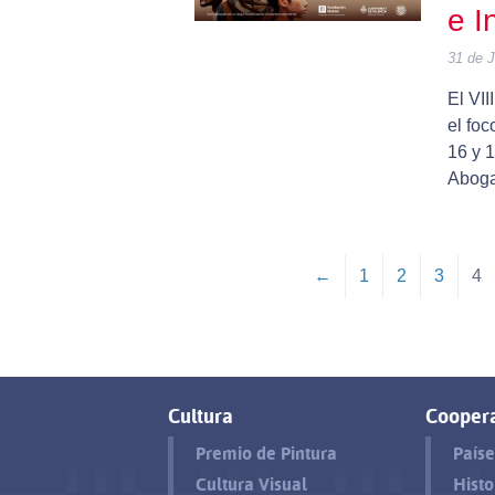
e In
31 de J
El VI
el foc
16 y 1
Aboga
←
1
2
3
4
Cultura
Cooper
Premio de Pintura
Paíse
Cultura Visual
Histo