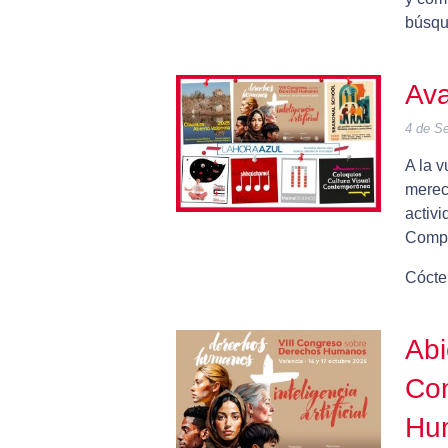
búsqu
Ava
4 de S
A la v
merec
activi
Compr
Cócte
Abi
Co
Hu