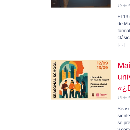
19 de 
El 13
de Mai
forma
clási
[…]
Mai
uni
«¿E
13 de 
Seaso
sient
se pr
y comu