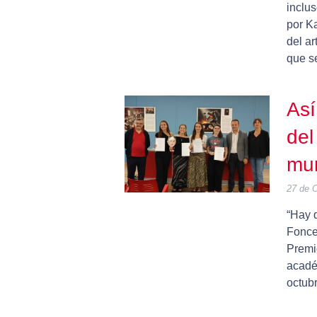
inclus
por Ka
del ar
que se
Así
del
mu
27 de 
“Hay q
Fonce
Premi
acadé
octubr