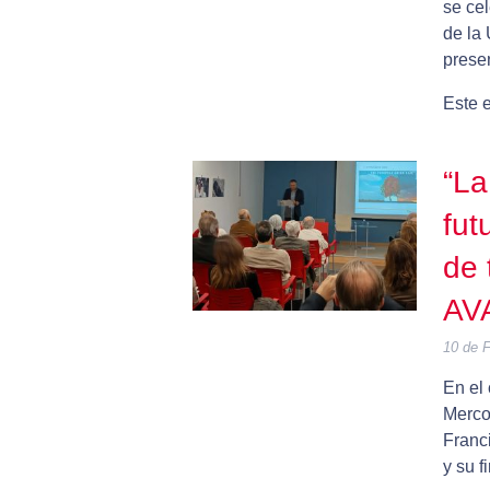
se cel
de la
prese
Este 
“La
fut
de 
AV
10 de 
En el 
Merco
Franc
y su f