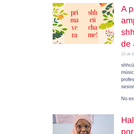
A p
amp
shh
de 
16 de 
shhcúc
músic
profe
sesion
No es 
Hal
por