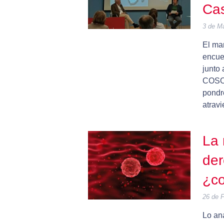
Cas
3 de M
El ma
encue
junto
COSO.
pondre
atravi
La 
der
¿co
26 de 
Lo an