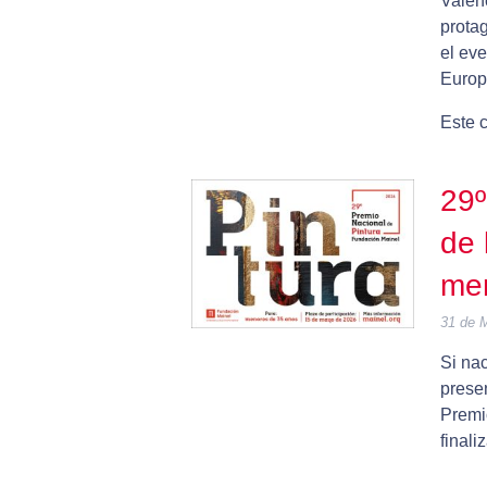
Valen
prota
el ev
Europ
Este c
29º
de 
me
31 de 
Si na
prese
Premio
finali