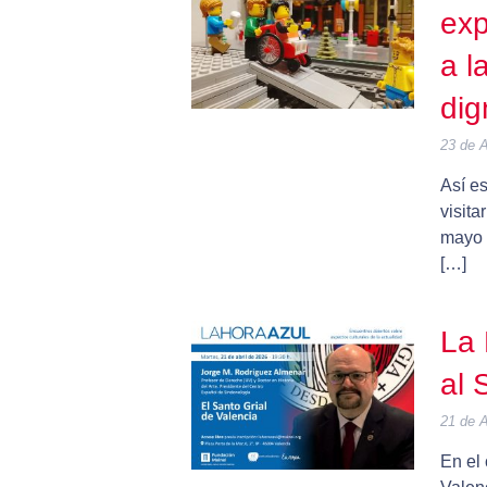
exp
a l
dig
23 de A
Así e
visita
mayo d
[…]
La 
al 
21 de A
En el 