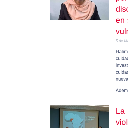
dis
en
vul
5 de M
Halima
cuida
inves
cuidad
nueva
Ademá
La 
vio