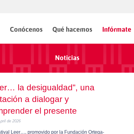
Conócenos
Qué hacemos
Infórmate
Noticias
er… la desigualdad”, una
itación a dialogar y
prender el presente
pril de 2026
stival Leer…, promovido por la Fundación Ortega-