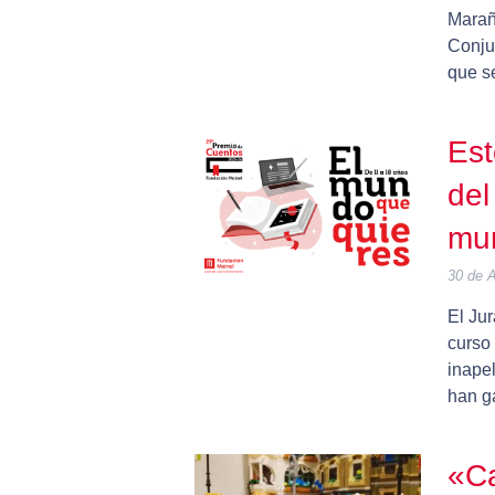
Marañ
Conju
que se
Est
del
mu
30 de A
El Ju
curso
inape
han g
«Ca