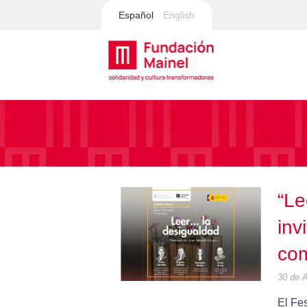
Español
English
“Le
inv
com
30 de A
El Fe