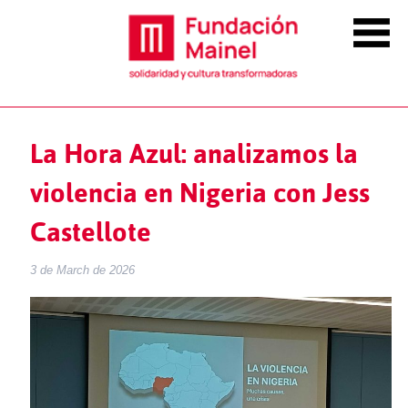
La Hora Azul: analizamos la
violencia en Nigeria con Jess
Castellote
3 de March de 2026