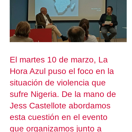
El martes 10 de marzo, La
Hora Azul puso el foco en la
situación de violencia que
sufre Nigeria. De la mano de
Jess Castellote abordamos
esta cuestión en el evento
que organizamos junto a