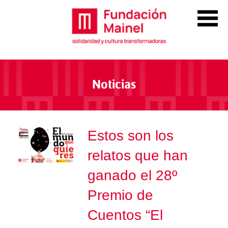
Noticias
Estos son los
relatos que han
ganado el 28º
Premio de
Cuentos “El