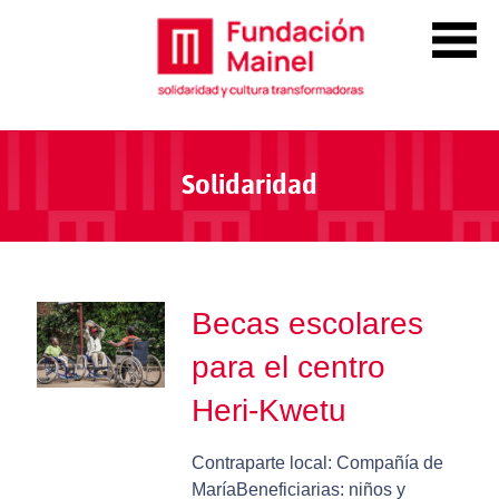
Solidaridad
Becas escolares
para el centro
Heri-Kwetu
Contraparte local: Compañía de
MaríaBeneficiarias: niños y