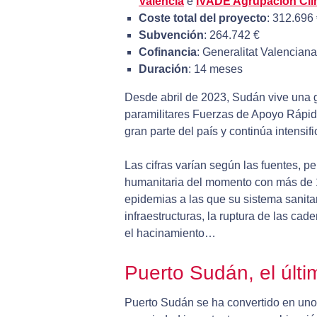
Valencia
e
IVADE Agrupación Clín
Coste total del proyecto
: 312.696
Subvención
: 264.742 €
Cofinancia
: Generalitat Valenciana
Duración
: 14 meses
Desde abril de 2023, Sudán vive una gu
paramilitares Fuerzas de Apoyo Rápid
gran parte del país y continúa intensif
Las cifras varían según las fuentes, pe
humanitaria del momento con más de 
epidemias a las que su sistema sanitar
infraestructuras, la ruptura de las cad
el hacinamiento…
Puerto Sudán, el últi
Puerto Sudán se ha convertido en uno d