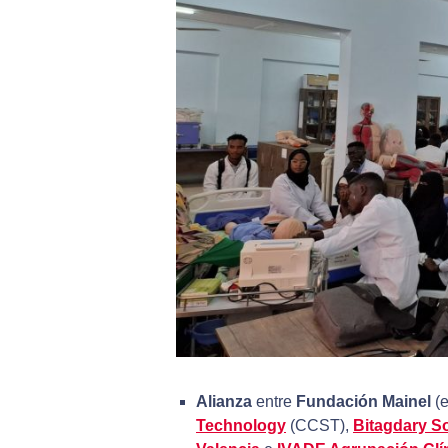
Alianza
entre
Fundación Mainel
(e
Technology
(CCST),
Bitagdary So