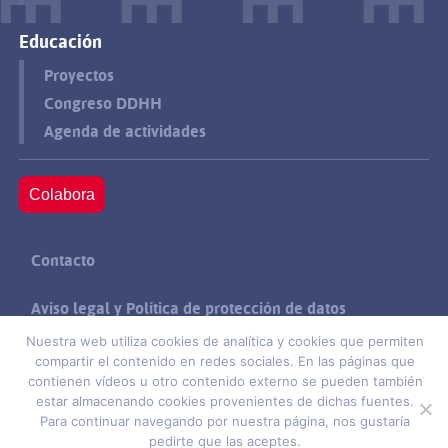
Educación
Proyectos
Congreso DDHH
Agenda de actividades
Colabora
Contacto
Aviso legal y Política de protección de datos
Nuestra web utiliza cookies de analítica y cookies que permiten
Política de cookies
compartir el contenido en redes sociales. En las páginas que
contienen vídeos u otro contenido externo se pueden también
estar almacenando cookies provenientes de dichas fuentes.
Suscríbete
Para continuar navegando por nuestra página, nos gustaría
pedirte que las aceptes.