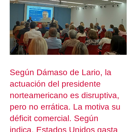
Según Dámaso de Lario, la
actuación del presidente
norteamericano es disruptiva,
pero no errática. La motiva su
déficit comercial. Según
indica, Estados Unidos gasta