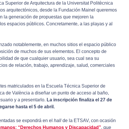
 Superior de Arquitectura de la Universitat Politècnica
ctos arquitectónicos, desde la Fundación Mainel queremos
en la generación de propuestas que mejoren la
los espacios públicos. Concretamente, a las playas y al
nzado notablemente, en muchos sitios el espacio público
sición de muchos de sus elementos. El concepto de
ibilidad de que cualquier usuario, sea cual sea su
cios de relación, trabajo, aprendizaje, salud, comerciales
ntes matriculados en la Escuela Técnica Superior de
nica de València a diseñar un punto de acceso al baño,
usuario y a presentarlo.
La inscripción finaliza el 27 de
garse hasta el 5 de abril.
entadas se expondrá en el
hall
de la ETSAV, con ocasión
umanos: “Derechos Humanos y Discapacidad”
, que