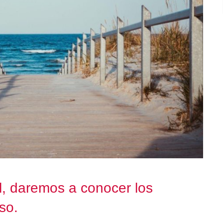
il, daremos a conocer los
so.