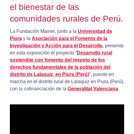
el bienestar de las
comunidades rurales de Perú.
La Fundación Mainel, junto a la
Universidad de
Piura
y la
Asociación para el Fomento de la
Investigación y Acción para el Desarrollo
, presenta
en esta exposición el proyecto “
Desarrollo rural
sostenible con fomento del respeto de los
derechos fundamentales de la población del
distrito de Lalaquiz, en Piura (Perú)
”, puesto en
marcha en el distrito rural de Lalaquiz en Piura (Perú),
con la cofinanciación de la
Generalitat Valenciana
.