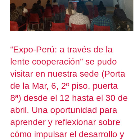
“Expo-Perú: a través de la
lente cooperación” se pudo
visitar en nuestra sede (Porta
de la Mar, 6, 2º piso, puerta
8ª) desde el 12 hasta el 30 de
abril. Una oportunidad para
aprender y reflexionar sobre
cómo impulsar el desarrollo y