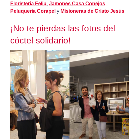
Floristería Feliu
,
Jamones Casa Conejos,
Peluquería Corapel
y
Misioneras de Cristo Jesús
.
¡No te pierdas las fotos del
cóctel solidario!