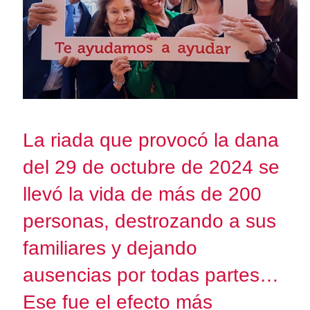
La riada que provocó la dana
del 29 de octubre de 2024 se
llevó la vida de más de 200
personas, destrozando a sus
familiares y dejando
ausencias por todas partes…
Ese fue el efecto más