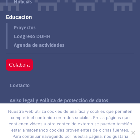
Noticias
Educación
Proyectos
Congreso DDHH
Agenda de actividades
Colabora
Contacto
Aviso legal y Política de protección de datos
Nuestra web utiliza cookies de analítica y cookies que permiten
Política de cookies
compartir el contenido en redes sociales. En las páginas que
contienen vídeos u otro contenido externo se pueden también
estar almacenando cookies provenientes de dichas fuentes.
Suscríbete
Para continuar navegando por nuestra página, nos gustaría