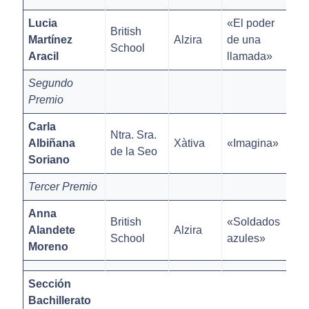
Lucia
«El poder
British
Martínez
Alzira
de una
School
Aracil
llamada»
Segundo
Premio
Carla
Ntra. Sra.
Albiñana
Xàtiva
«Imagina»
de la Seo
Soriano
Tercer Premio
Anna
British
«Soldados
Alandete
Alzira
School
azules»
Moreno
Sección
Bachillerato