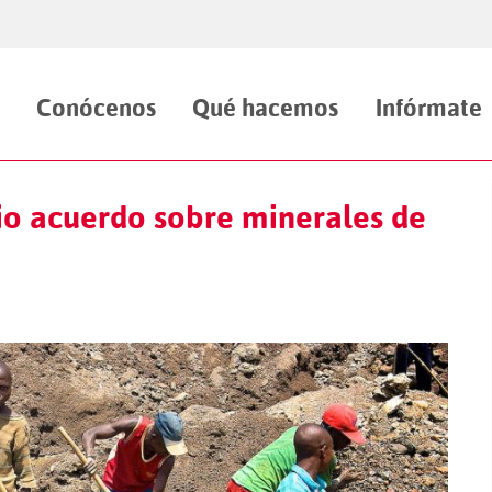
Conócenos
Qué hacemos
Infórmate
io acuerdo sobre minerales de