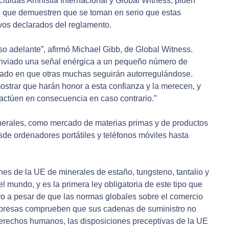
ncluidas Amnistía Internacional y Global Witness, piden
 que demuestren que se toman en serio que estas
os declarados del reglamento.
o adelante”, afirmó Michael Gibb, de Global Witness.
enviado una señal enérgica a un pequeño número de
fiado en que otras muchas seguirán autorregulándose.
strar que harán honor a esta confianza y la merecen, y
actúen en consecuencia en caso contrario.”
nerales, como mercado de materias primas y de productos
esde ordenadores portátiles y teléfonos móviles hasta
nes de la UE de minerales de estaño, tungsteno, tantalio y
l mundo, y es la primera ley obligatoria de este tipo que
ro a pesar de que las normas globales sobre el comercio
mpresas comprueben que sus cadenas de suministro no
 derechos humanos, las disposiciones preceptivas de la UE