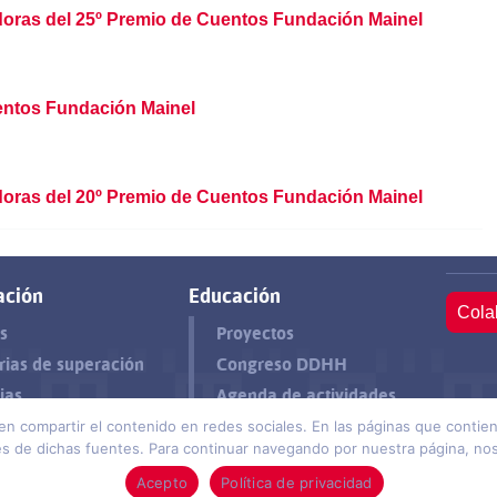
oras del 25º Premio de Cuentos Fundación Mainel
entos Fundación Mainel
oras del 20º Premio de Cuentos Fundación Mainel
ación
Educación
Cola
s
Proyectos
rias de superación
Congreso DDHH
ias
Agenda de actividades
ten compartir el contenido en redes sociales. En las páginas que cont
otección de datos
© 2026 Funda
 de dichas fuentes. Para continuar navegando por nuestra página, nos 
Acepto
Política de privacidad