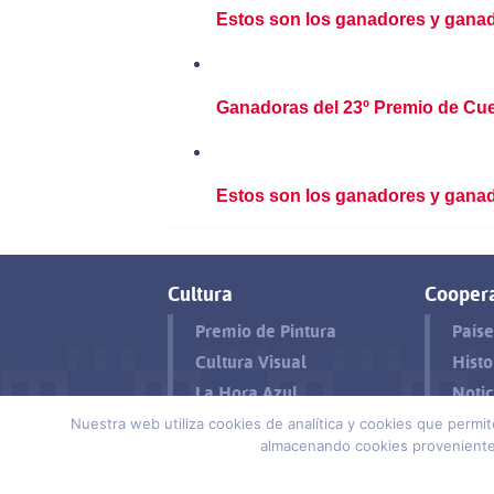
Estos son los ganadores y ganad
Ganadoras del 23º Premio de Cu
Estos son los ganadores y ganad
Cultura
Cooper
Premio de Pintura
Paíse
Cultura Visual
Histo
La Hora Azul
Notic
Nuestra web utiliza cookies de analítica y cookies que permi
Contacto
Aviso legal y Política de pr
almacenando cookies provenientes
Política de cookies
Suscríbete