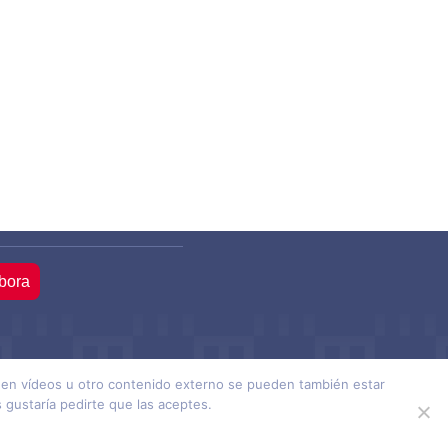
bora
ienen vídeos u otro contenido externo se pueden también estar
ción Mainel ·
Hecho con
por SocialCo
gustaría pedirte que las aceptes.