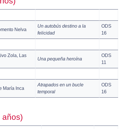
años)
Un autobús destino a la
ODS
omento Nelva
felicidad
16
ivo Zola, Las
ODS
Una pequeña heroína
11
Atrapados en un bucle
ODS
e María Inca
temporal
16
6 años)