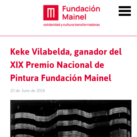
Keke Vilabelda, ganador del
XIX Premio Nacional de
Pintura Fundación Mainel
10 de June de 2016