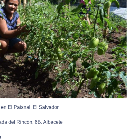
 en El Paisnal, El Salvador
ada del Rincón, 6B. Albacete
a