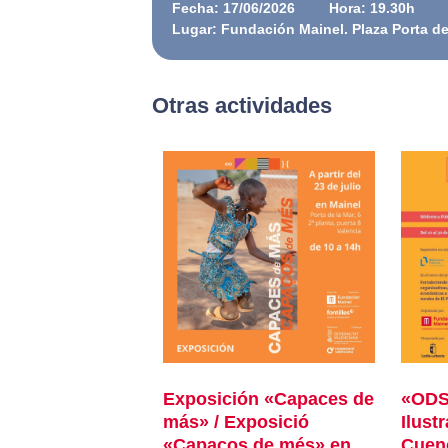
Fecha: 17/06/2026
Hora: 19.30h
Lugar: Fundación Mainel. Plaza Porta de 
Otras actividades
Exposición «Capaces de
«ODS:
más» / Exposició
Ilust
«Capaços de més» en
Cuen