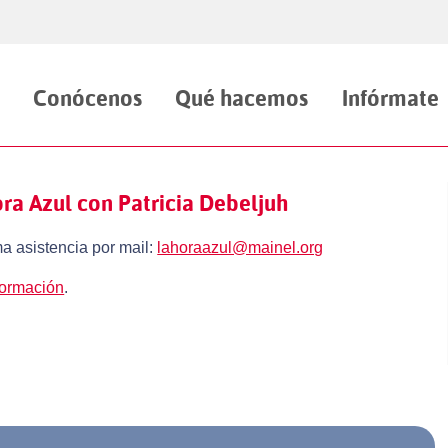
Conócenos
Qué hacemos
Infórmate
ra Azul con Patricia Debeljuh
a asistencia por mail:
lahoraazul@mainel.org
formación
.