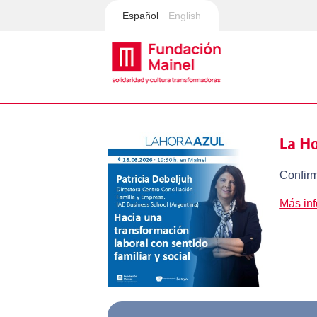
Español
English
La Ho
Confirm
Más in