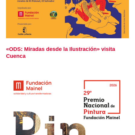
«ODS: Miradas desde la Ilustración» visita
Cuenca